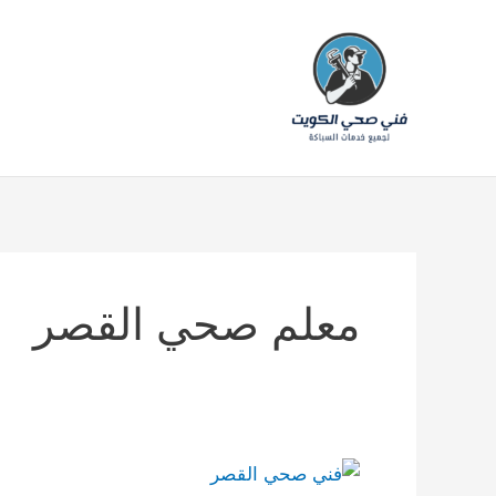
خطي
لى
لمحتوى
معلم صحي القصر