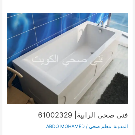
الري
الصناعية|
61002329
فني صحي الرابية| 61002329
المدونة
,
معلم صحي
/
ABDO MOHAMED