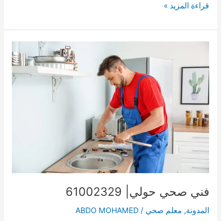
فني
قراءة المزيد »
صحي
السلام
|
61002329
|
معلم
وعامل
صحي
السلام
فني صحي حولي| 61002329
المدونة
,
معلم صحي
/
ABDO MOHAMED