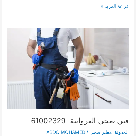
فني
قراءة المزيد »
صحي
الأحمدي|
61002329
فني صحي الفروانية| 61002329
المدونة
,
معلم صحي
/
ABDO MOHAMED