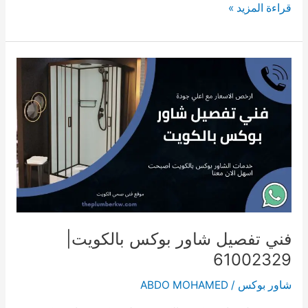
تركيب
قراءة المزيد »
شاور
بوكس
بالكويت|
61002329
فني تفصيل شاور بوكس بالكويت|
61002329
شاور بوكس
/
ABDO MOHAMED