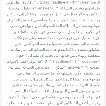
[sc_fs_multi_faq headline-0=”h4″ question-0=”هل نوفر
حل لجميع مشاكل السباكة ؟” answer-0=”والحلول المناسبة
ستكون وله أثر فعال في تقليل ومنع هذه المشاكل إلى حد كبير
وهذا ما يفعله السباك الكويت من لديه أقصى قدر من الاحتراف
لمواجهة مشاكل السباكة المختلفة والتعامل معها فني صحي
في الكويت أيضًا يعمل الفني الصحي في الكويت دائمًا على
تزويد العميل بعروض وخصومات دائمة مما يقلل من تكاليف
الخدمات التي يعمل على تقديمها وخاصة للمواطنين الذين
يتعاملون معه دائما كما تقدم خدمات الصيانة التي تتم بتكاليف
منخفضة وتهدف من خلالها إلى تحديد أي مشاكل ” image-
0=”” headline-1=”h4″ question-1=”هل نوفر افضل الادوات
الصحية ؟” answer-1=” يمكن أن يحدث في السباكة المنزلية
في اللحظة الأولى لحدوثها لأن هذا سيحدث أثر فعال في
مواجهة هذه المشاكل وتفاقمها بشكل يؤدي إلى العديد من
الأضرار التي تحدث داخل المنزل وبالتالي سيتم دفع تكاليف
أخرى من قبل العميل الذي يهمل دائمًا القيام بأعمال الصيانة
في الوقت المطلوب بشكل منتظم فني صحي للسباك المتميز
وهو من أفضل السباكين الذين يمكن الاعتماد عليهم عند الحاجة