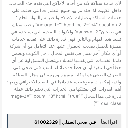
لأي خدمة سباكة لأنه من أقدم الأماكن التي تقدم هذه الخدمات
داخل الكويت لذا فقد مر بها جميع التطورات التي حدثت على
خدمات السباكة وعمليات الإصلاح والصيانة والمواد الخام ”
image-1=”” headline-2=”h4″ question-2=”ارخص سباك
في صبحان” answer-2=” والأدوات الصحية التي تستخدم في
تنفيذ هذه المهام وبالتالي فهي قادرة دائمًا على تقديم خدمات
مميزة للعميل يصعب الحصول عليها عند التعامل مع أي شركة
أو أي مكان آخر يعمل في نفس المجال داخل الكويت ويضمن
دائمًا الخدمات التي يقدمها للعملاء ويتحمل المسؤولية عن أي
خطأ في التنفيذ أو أي خطأ حدث أثناء التنفيذ فني صحي فني
الصرف الصحي هو لمكانة متميزة ومهنية في مجال السباكة
ولديه إمكانيات متنوعة تساعد دائمًا في التنفيذ الاحترافي ومنها:
أهم القدرات التي يمتلكها هي الخبرات التي تعتبر دائمًا عملة
نادرة في هذا المجال ” image-2=”” count=”3″ html=”true”
css_class=””]
اقرأ ايضاً :
فني صحي العبدلي | 61002329