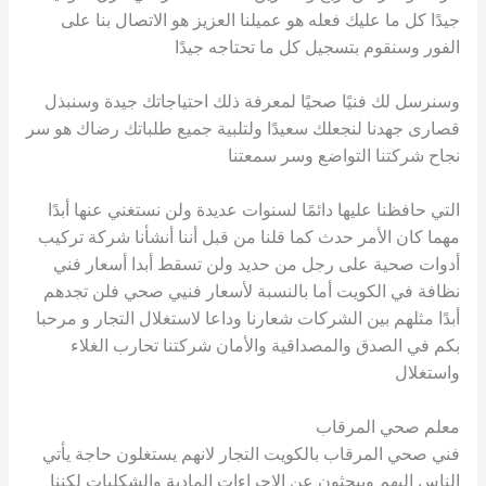
جيدًا كل ما عليك فعله هو عميلنا العزيز هو الاتصال بنا على
الفور وسنقوم بتسجيل كل ما تحتاجه جيدًا
وسنرسل لك فنيًا صحيًا لمعرفة ذلك احتياجاتك جيدة وسنبذل
قصارى جهدنا لنجعلك سعيدًا ولتلبية جميع طلباتك رضاك هو سر
نجاح شركتنا التواضع وسر سمعتنا
التي حافظنا عليها دائمًا لسنوات عديدة ولن نستغني عنها أبدًا
مهما كان الأمر حدث كما قلنا من قبل أننا أنشأنا شركة تركيب
أدوات صحية على رجل من حديد ولن تسقط أبدا أسعار فني
نظافة في الكويت أما بالنسبة لأسعار فنيي صحي فلن تجدهم
أبدًا مثلهم بين الشركات شعارنا وداعا لاستغلال التجار و مرحبا
بكم في الصدق والمصداقية والأمان شركتنا تحارب الغلاء
واستغلال
معلم صحي المرقاب
فني صحي المرقاب بالكويت التجار لانهم يستغلون حاجة يأتي
الناس إليهم ويبحثون عن الإجراءات المادية والشكليات لكننا