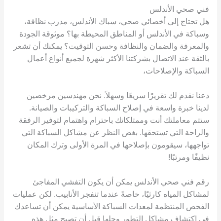
فني صحي الأندلس
هل تحتاج إلى أخصائي صحي، سباك الأندلس، مدرب نظافة،
وسباكة في الأندلس أو المناطق المحيطة بها؟ موثوقة الجودة
والمعرفة والضمان والنظافة وحسن التوقيت؟ يمكنك أن تشعر
بالثقة عند الاتصال بشركتنا الأكثر شهرة لجميع أنواع أعمال
السباكة والإصلاحات،
دعنا نقدم لك تقريرًا سريعًا وسهلاً. نحن مهندسين مرخصين
لدينا خبرة واسعة في إصلاح السباكة والتركيبات والصيانة.
ستتم معاملتك أنت وممتلكاتك باحترام واهتمام لتوفير الرفقة
والراحة التي تستحقها. بغض النظر عن مشاكل السباكة التي
تواجهها، سيقومون بإصلاحها في المرة الأولى وترك المكان
نظيفًا ومرتبًا!
رقم فني صحي الأندلس يمكن أن يكون التفشي المفاجئ
لمشاكل المياه كارثيًا، خاصةً عندما تنفجر الأنابيب. لكن عمليات
الفحص المنتظمة لمعدات السباكة الأساسية يمكن أن تساعدك
في اكتشاف مشاكل التطور وحلها قبل أن تصبح مثل هذه