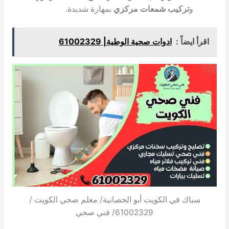
و
تركيب شمعات مركزي
بمهارة شديدة.
اقرأ ايضاً :
ادوات صحية الوطية| 61002329
سباك في الكويت أبو الحصانية/ معلم صحي الكويت /
61002329/ فني صحي