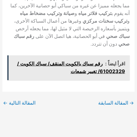
مما يجعله مميزا عن غيره من سباكي أبو حصانية الآخرين، كما
أنه يقوم ب
تركيب فلاتر مياه
و
صيانة وتركيب مضخاط مياه
و
تركيب سخنات مركزي
وغيرها من أعمال السباكة الأخرى،
ويتميز بأسعاره الرخيصة التي لا مثيل لها، مما يجعله أرخص
سباك صحي
في أبو الحصانية، هيا اتصل الآن على
رقم سباك
صحي
دون أن تتردد.
اقرأ ايضاً :
رقم سباك بالكويت المنقف/ سباك الكويت /
61002329/ تغيير شمعات
→
المقالة السابقة
المقالة التالية
←