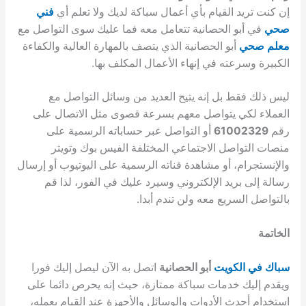
إن كنت تريد القيام بأي أعمال سباكة لديك ولا تعلم أي
فني
صحي
في أبو الحصانية تتعامل معه فما عليك سوى التواصل مع
معلم صحي
أبو الحصانية الذي يتصف بالمهارة العالية والكفاءة
الكبيرة وسرعته في إنهاء الأعمال المكلف بها.
ليس ذلك فقط بل إنه يتيح العديد من وسائل التواصل مع
العملاء لكي يتواصل معهم بسرعة قصوى مثل الاتصال على
رقم
61002329
أو التواصل عبر حساباته الرسمية على
منصات التواصل الاجتماعي المختلفة الفيس بوك وتويتر
والإنستجرام، أو مشاهدة قناته الرسمية على اليوتيوب أو إرسال
رسالة إلى بريد الإلكتروني وسيرد عليك في الفور، لذا قم
بالتواصل السريع معه ولن تندم أبدا.
الخاتمة
سباك في الكويت
أبو الحصانية
اتصل به الآن ليصل إليك فورا
ويقدم إليك خدمات سباكة ممتازة، حيث إنه يحرص دائما على
استخدام أحدث الأدوات والوسائل والأجهزة عند القيام بعمله،