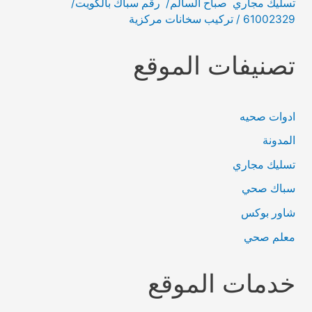
تسليك مجاري صباح السالم/ رقم سباك بالكويت/
61002329 / تركيب سخانات مركزية
تصنيفات الموقع
ادوات صحيه
المدونة
تسليك مجاري
سباك صحي
شاور بوكس
معلم صحي
خدمات الموقع