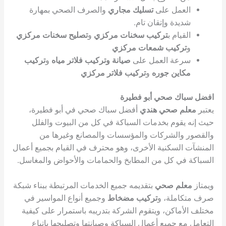
العمل على
تسليك مجاري
والصرف الصحي بمهارة
شديدة وإتقان تام.
القيام ب
تركيب سخنات مركزي
و
تصليح سخنات مركزي
و
تركيب شمعات مركزي
سرعة العمل على
صيانة وتركيب فلاتر مياه
و
تركيب
مكاين جوره
و
تركيب فلاتر مركزي
افضل سباك صحي أبو فطيرة
يعتبر
معلم صحي هندي
أفضل سباك صحي في أبو فطيرة،
حيث إنه يقوم بخدمات السباكة في كل من البيوت والفلل
والقصور والشركات والمؤسسات والمصانع وغيرها من
المنشآت السكنية الأخرى، وهو محترف في القيام بجميع أعمال
السباكة في كل من المطابخ والحمامات والأحواض والمغاسل.
ويمتاز
معلم صحي
بتقديمه جميع الخدمات المرتبطة ببناء شبكة
صرف متكاملة، و
تركيب مضخاط
وجميع أنواع المواسير في
مختلف الأماكن، ويتقوم الشركة بتدريبه باستمرار على كيفية
التعامل مع جميع أعمال السباكة وصيانتها وتصليحها باتباع