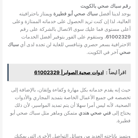
رقم سباك صحي بالكويت
يوجد لدينا أفضل
سباك صحي أبو فطيرة
ويمتاز باحترافيته
العالية، لذا إن كنت تريد الحصول على خدماته الممتازة وعلى
أعلى مستوى فما عليك سوى الاتصال بالشركة على رقم
61002329
، وستقوم على الفور بتوفير أفضل الخدمات
الاحترافية بسعر حصري وتنافسي للغاية لن تجده لدى أي
سباك
صحي
آخر في الكويت.
اقرأ ايضاً :
ادوات صحية الصوابر| 61002329
حيث إنه يقدم خدماته بكل مهارة وكفاءة وإتقان، بالإضافة إلى
تخصصه في جميع الأعمال الخاصة بتمديد المجاري والأدوات
الصحية، لأنه ليس أمرا سهلا أن يتم تمديد المواسير، لأن ذلك
يحتاج إلى
فني صحي هندي
متمكن وماهر مثل سباك صحي أبو
فطيرة.
ويتميز بإتاحته العديد من وسائل التواصل الأخرى التي يمكنك